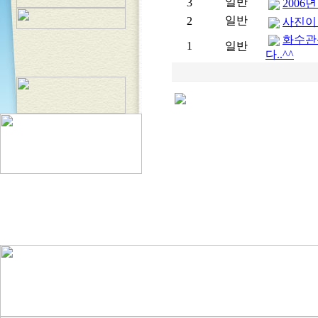
일반
3
2006
일반
2
사진이 
화수관
1
일반
다..^^