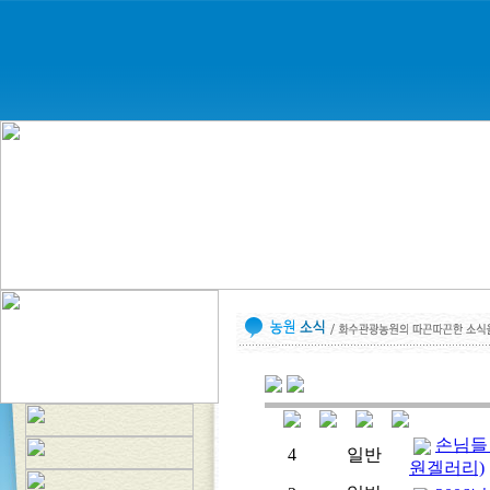
손님들
4
일반
원겔러리)