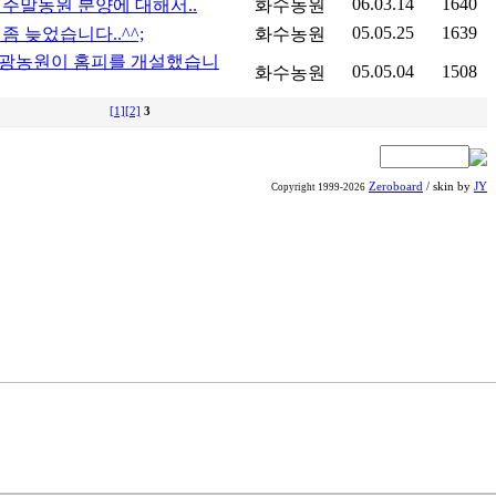
06.03.14
1640
년 주말농원 분양에 대해서..
화수농원
05.05.25
1639
좀 늦었습니다..^^;
화수농원
광농원이 홈피를 개설했습니
05.05.04
1508
화수농원
[1]
[2]
3
Zeroboard
/ skin by
JY
Copyright 1999-2026