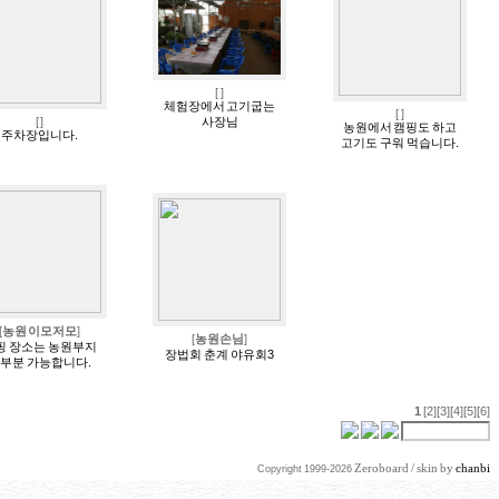
[
]
체험장에서 고기굽는
[
]
[
]
사장님
농원에서 캠핑도 하고
주차장입니다.
고기도 구워 먹습니다.
[
농원 이모저모
]
[
농원손님
]
핑 장소는 농원부지
장법회 춘계 야유회3
부분 가능합니다.
1
[2]
[3]
[4]
[5]
[6]
Zeroboard
/ skin by
chanbi
Copyright 1999-2026