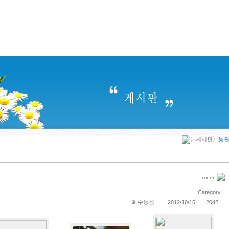
〉게시판〉
농
Category
화수농원
2012/10/15
2042