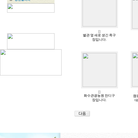
[
]
별관 옆 새로 생긴 족구
장입니다.
[
]
화수관광농원 잔디구
캠
장입니다.
대